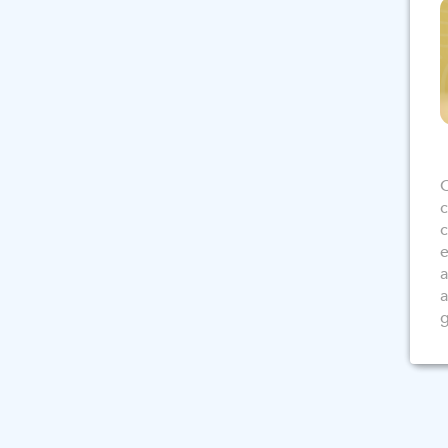
O
c
c
e
a
a
g